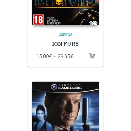
JUEGOS
ION FURY
15.00
€
–
29.95
€