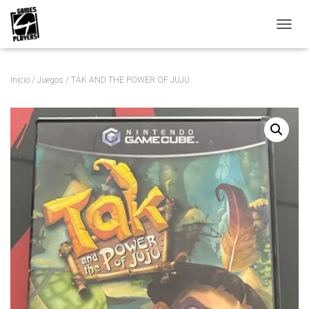
C
A
M
B
Inicio
/
Juegos
/ TAK AND THE POWER OF JUJU
I
A
R
M
O
D
O
D
E
N
A
V
E
G
A
C
I