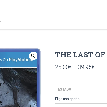
THE LAST OF 
25.00
€
–
39.95
€
ESTADO