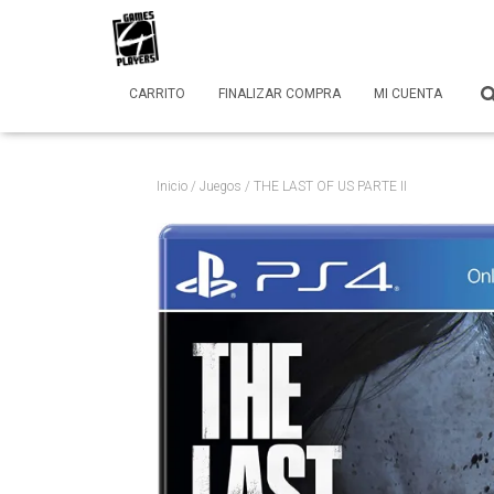
CARRITO
FINALIZAR COMPRA
MI CUENTA
Inicio
/
Juegos
/ THE LAST OF US PARTE II