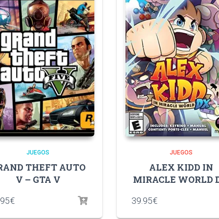
JUEGOS
JUEGOS
RAND THEFT AUTO
ALEX KIDD IN
V – GTA V
MIRACLE WORLD 
.95
€
39.95
€