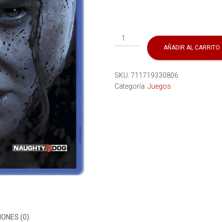
THE
LAST
AÑADIR AL CARRITO
OF
US
SKU:
711719330806
PARTE
Categoría:
Juegos
II
cantidad
ONES (0)