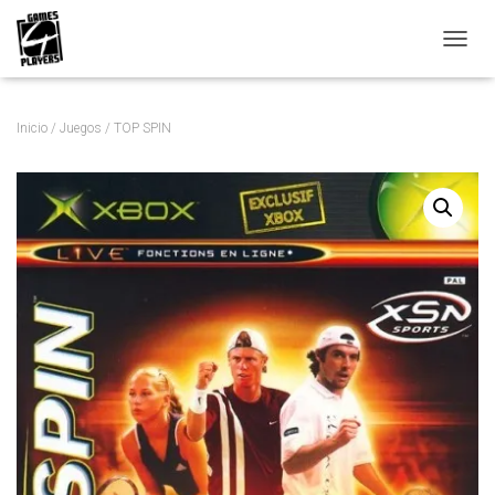
C
A
M
B
Inicio
/
Juegos
/ TOP SPIN
I
A
R
M
O
D
O
D
E
N
A
V
E
G
A
C
I