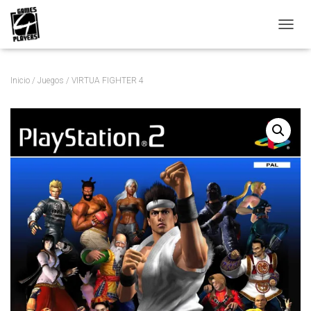
C
A
M
B
Inicio
/
Juegos
/ VIRTUA FIGHTER 4
I
A
R
M
O
D
O
D
E
N
A
V
E
G
A
C
I