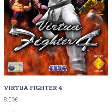
Ó
N
VIRTUA FIGHTER 4
8.00
€