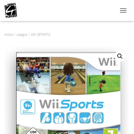
C
A
M
B
Inicio
/
Juegos
/ WII SPORTS
I
A
R
M
O
D
O
D
E
N
A
V
E
G
A
C
I