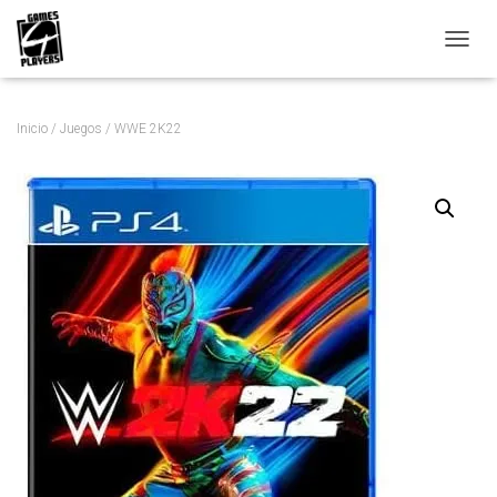
C
A
M
B
Inicio
/
Juegos
/ WWE 2K22
I
A
R
M
O
D
O
D
E
N
A
V
E
G
A
C
I